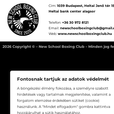
Cím:
1039 Budapest,
Heltai Jenő tér 1
Heltai bank center alagsor
Telefon:
+36 30 972 8121
Email:
newschoolboxingclub@gmail
Web:
www.newschoolboxingclub.hu
2026 Copyright © – New School Boxing Club – Minden jog fe
Fontosnak tartjuk az adatok védelmét
A böngészési élmény fokozása, a személyre szabott
hirdetések vagy tartalmak megjelenítése, valamint a
forgalom elemzése érdekében sütiket (cookie)
használunk. A "Mindet elfogadom" gombra kattintva
hozzájárulhat a sütik használatához.