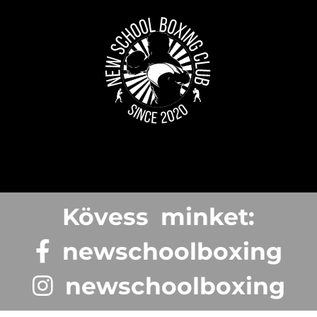
Kövess minket:
newschoolboxing
newschoolboxing